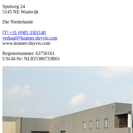
Spuiweg 24
5145 NE Waalwijk
Die Niederlande
[T] +31 (0)85 3301140
verkauf@kramer-duyvis.com
www.kramer-duyvis.com
Registernummer: 63756161
USt-Id-Nr: NL855386733B01