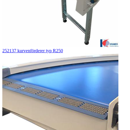
252137 kurvenförderer typ R250