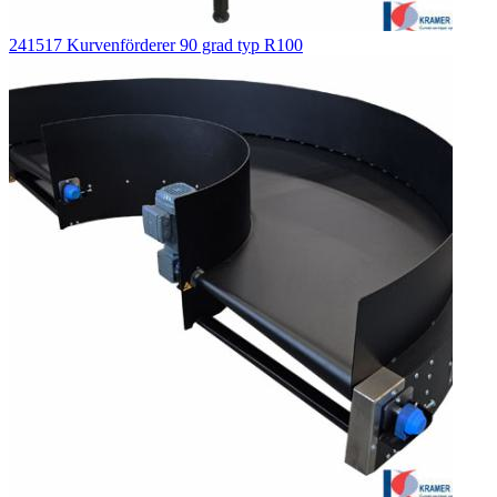
241517 Kurvenförderer 90 grad typ R100