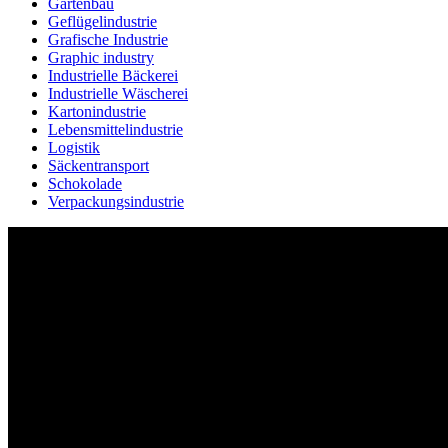
Gartenbau
Geflügelindustrie
Grafische Industrie
Graphic industry
Industrielle Bäckerei
Industrielle Wäscherei
Kartonindustrie
Lebensmittelindustrie
Logistik
Säckentransport
Schokolade
Verpackungsindustrie