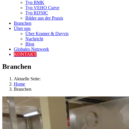
Typ BMK
Typ VEHO Curve
Typ RD50C
Bilder aus der Praxis
Branchen
Über uns
Über Kramer & Duyvis
Nachricht
Blog
Globales Netzwerk
KONTAKT
Branchen
Aktuelle Seite:
Home
Branchen