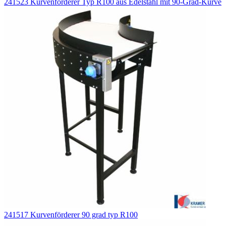
241523 Kurvenförderer Typ R100 aus Edelstahl mit 90-Grad-Kurve
241517 Kurvenförderer 90 grad typ R100