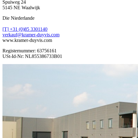
Spuiweg 24
5145 NE Waalwijk
Die Niederlande
[T] +31 (0)85 3301140
verkauf@kramer-duyvis.com
www.kramer-duyvis.com
Registernummer: 63756161
USt-Id-Nr: NL855386733B01