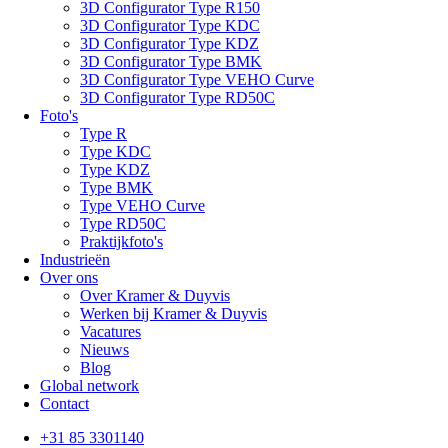
3D Configurator Type R150
3D Configurator Type KDC
3D Configurator Type KDZ
3D Configurator Type BMK
3D Configurator Type VEHO Curve
3D Configurator Type RD50C
Foto's
Type R
Type KDC
Type KDZ
Type BMK
Type VEHO Curve
Type RD50C
Praktijkfoto's
Industrieën
Over ons
Over Kramer & Duyvis
Werken bij Kramer & Duyvis
Vacatures
Nieuws
Blog
Global network
Contact
+31 85 3301140