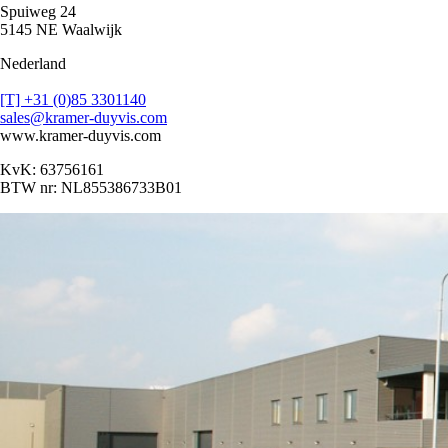
Spuiweg 24
5145 NE Waalwijk
Nederland
[T] +31 (0)85 3301140
sales@kramer-duyvis.com
www.kramer-duyvis.com
KvK: 63756161
BTW nr: NL855386733B01