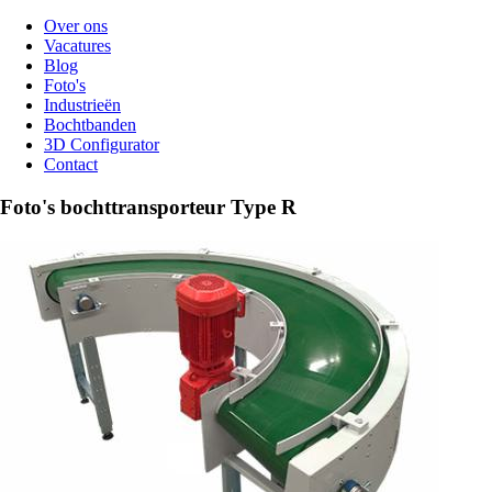
Over ons
Vacatures
Blog
Foto's
Industrieën
Bochtbanden
3D Configurator
Contact
Foto's bochttransporteur Type R