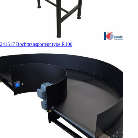
241517 Bochttransporteur type R100