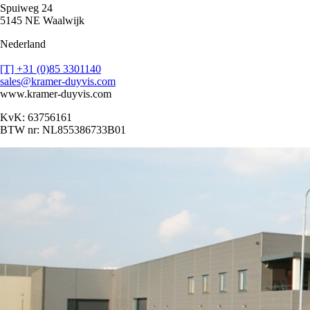
Spuiweg 24
5145 NE Waalwijk
Nederland
[T] +31 (0)85 3301140
sales@kramer-duyvis.com
www.kramer-duyvis.com
KvK: 63756161
BTW nr: NL855386733B01