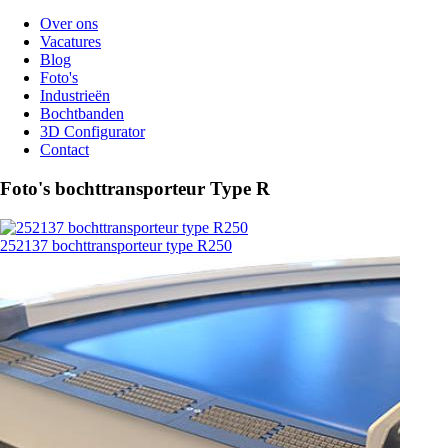
Over ons
Vacatures
Blog
Foto's
Industrieën
Bochtbanden
3D Configurator
Contact
Foto's bochttransporteur Type R
252137 bochttransporteur type R250