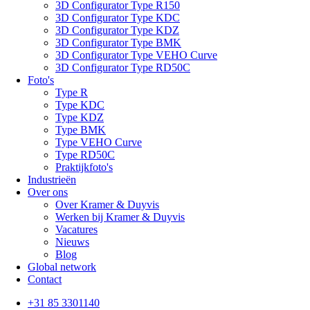
3D Configurator Type R150
3D Configurator Type KDC
3D Configurator Type KDZ
3D Configurator Type BMK
3D Configurator Type VEHO Curve
3D Configurator Type RD50C
Foto's
Type R
Type KDC
Type KDZ
Type BMK
Type VEHO Curve
Type RD50C
Praktijkfoto's
Industrieën
Over ons
Over Kramer & Duyvis
Werken bij Kramer & Duyvis
Vacatures
Nieuws
Blog
Global network
Contact
+31 85 3301140