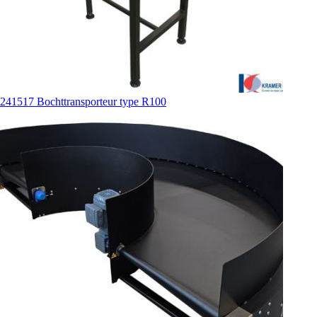
241517 Bochttransporteur type R100