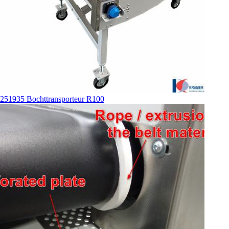
251935 Bochttransporteur R100