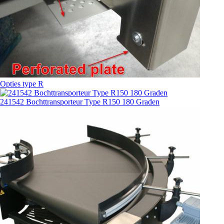
Opties type R
241542 Bochttransporteur Type R150 180 Graden