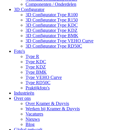
Componenten / Onderdelen
3D Configurator
3D Configurator Type R100
3D Configurator Type R150
3D Configurator Type KDC
3D Configurator Type KDZ
3D Configurator Type BMK
3D Configurator Type VEHO Curve
3D Configurator Type RD50C
Foto's
Type R
Type KDC
Type KDZ
Type BMK
Type VEHO Curve
Type RD50C
Praktijkfoto's
Industrieën
Over ons
Over Kramer & Duyvis
Werken bij Kramer & Duyvis
Vacatures
Nieuws
Blog
Global network