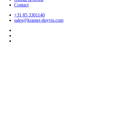
Contact
+31 85 3301140
sales@kramer-duyvis.com