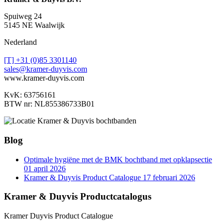
Spuiweg 24
5145 NE Waalwijk
Nederland
[T] +31 (0)85 3301140
sales@kramer-duyvis.com
www.kramer-duyvis.com
KvK: 63756161
BTW nr: NL855386733B01
Blog
Optimale hygiëne met de BMK bochtband met opklapsectie
01 april 2026
Kramer & Duyvis Product Catalogue
17 februari 2026
Kramer & Duyvis Productcatalogus
Kramer Duyvis Product Catalogue