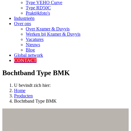
Type VEHO Curve
Type RD50C
Praktijkfoto's
Industrieën
Over ons
Over Kramer & Duyvis
Werken bij Kramer & Duyvis
Vacatures
Nieuws
Blog
Global network
CONTACT
Bochtband Type BMK
U bevindt zich hier:
Home
Producten
Bochtband Type BMK