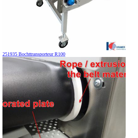
251935 Bochttransporteur R100