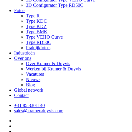
3D Configurator Type RD50C
Foto's
Type R
Type KDC
Type KDZ
Type BMK
Type VEHO Curve
Type RD50C
Praktijkfoto's
Industrieën
Over ons
Over Kramer & Duyvis
Werken bij Kramer & Duyvis
Vacatures
Nieuws
Blog
Global network
Contact
+31 85 3301140
sales@kramer-duyvis.com