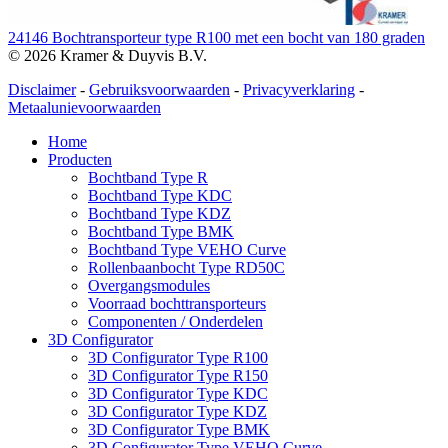
24146 Bochtransporteur type R100 met een bocht van 180 graden
© 2026 Kramer & Duyvis B.V.
Disclaimer
-
Gebruiksvoorwaarden
-
Privacyverklaring
-
Metaalunievoorwaarden
Home
Producten
Bochtband Type R
Bochtband Type KDC
Bochtband Type KDZ
Bochtband Type BMK
Bochtband Type VEHO Curve
Rollenbaanbocht Type RD50C
Overgangsmodules
Voorraad bochttransporteurs
Componenten / Onderdelen
3D Configurator
3D Configurator Type R100
3D Configurator Type R150
3D Configurator Type KDC
3D Configurator Type KDZ
3D Configurator Type BMK
3D Configurator Type VEHO Curve