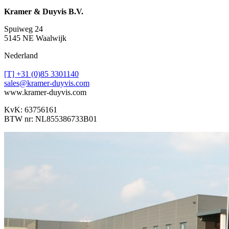
Kramer & Duyvis B.V.
Spuiweg 24
5145 NE Waalwijk
Nederland
[T] +31 (0)85 3301140
sales@kramer-duyvis.com
www.kramer-duyvis.com
KvK: 63756161
BTW nr: NL855386733B01