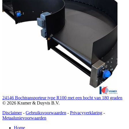
24146 Bochtransporteur type R100 met een bocht van 180 graden
© 2026 Kramer & Duyvis B.V.
Disclaimer
-
Gebruiksvoorwaarden
-
Privacyverklaring
-
Metaalunievoorwaarden
Home