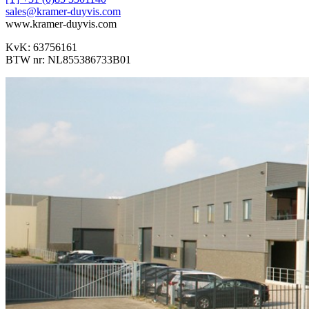
sales@kramer-duyvis.com
www.kramer-duyvis.com
KvK: 63756161
BTW nr: NL855386733B01