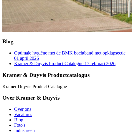
Blog
Optimale hygiëne met de BMK bochtband met opklapsectie
01 april 2026
Kramer & Duyvis Product Catalogue
17 februari 2026
Kramer & Duyvis Productcatalogus
Kramer Duyvis Product Catalogue
Over Kramer & Duyvis
Over ons
Vacatures
Blog
Foto's
Industrieën