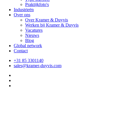
Praktijkfoto's
Industrieën
Over ons
Over Kramer & Duyvis
Werken bij Kramer & Duyvis
Vacatures
Nieuws
Blog
Global network
Contact
+31 85 3301140
sales@kramer-duyvis.com