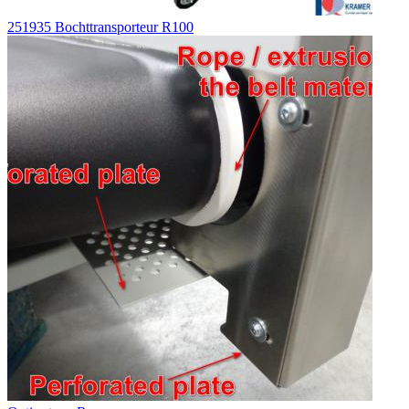
251935 Bochttransporteur R100