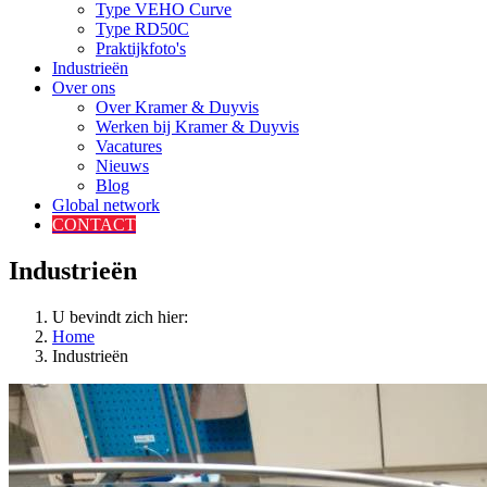
Type VEHO Curve
Type RD50C
Praktijkfoto's
Industrieën
Over ons
Over Kramer & Duyvis
Werken bij Kramer & Duyvis
Vacatures
Nieuws
Blog
Global network
CONTACT
Industrieën
U bevindt zich hier:
Home
Industrieën